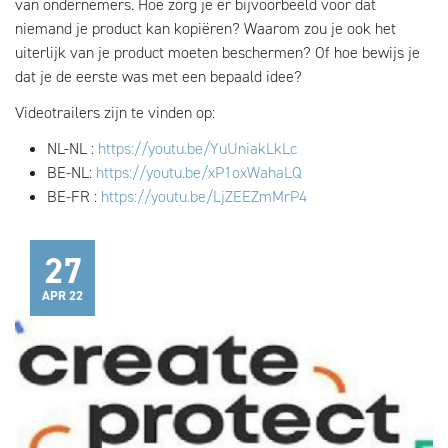
van ondernemers. Hoe zorg je er bijvoorbeeld voor dat
niemand je product kan kopiëren? Waarom zou je ook het
uiterlijk van je product moeten beschermen? Of hoe bewijs je
dat je de eerste was met een bepaald idee?
Videotrailers zijn te vinden op:
NL-NL :
https://youtu.be/YuUniakLkLc
BE-NL:
https://youtu.be/xP1oxWahaLQ
BE-FR :
https://youtu.be/LjZEEZmMrP4
27
APR 22