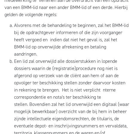
medewerking te verlenen aan de overdracht van een opdracht
van een BMM-lid naar een ander BMM-lid of een derde. Hierbij
gelden de volgende regels:
Alvorens met de behandeling te beginnen, zal het BMM-lid
bij de opdrachtgever informeren of die zijn voorganger
heeft vergoed en indien dat niet het geval is, zal het
BMM-lid op onverwijlde afrekening en betaling
aandringen.
Een lid zal onverwijld alle dossierstukken in lopende
dossiers waarin de (registratie)procedure nog niet is
afgerond op verzoek van de cliënt aan hem of aan de
opvolger ter beschikking stellen zonder daarvoor kosten
in rekening te brengen. Het is niet verplicht nterne
correspondentie en nota's ter beschikking te
stellen. Bovendien zal het lid onverwijld een digitaal (waar
mogelijk bewerkbaar) overzicht van de bij hem in beheer
zijnde intellectuele eigendomsrechten, de titularis, de
eventuele depot- en inschrijvingsnummers en vervaldata,
territoria, klassennummers en de waren en/of