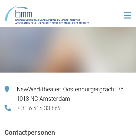
Overslaan en naar de inhoud gaan
NewWerktheater, Oostenburgergracht 75
1018 NC Amsterdam
+ 31 6 414 33 869
Contactpersonen