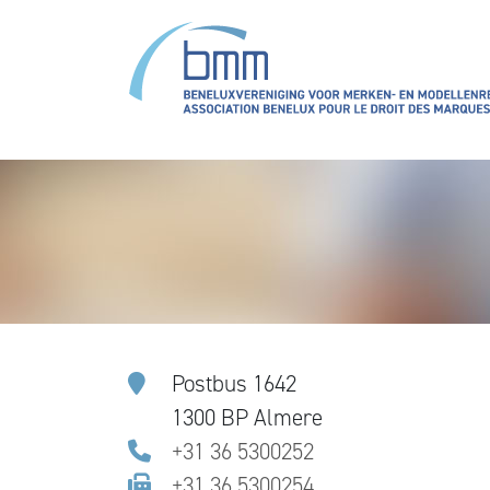
Overslaan en naar de inhoud gaan
Postbus 1642
1300 BP Almere
+31 36 5300252
+31 36 5300254