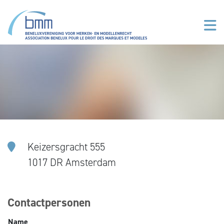
Overslaan en naar de inhoud gaan
Keizersgracht 555
1017 DR Amsterdam
Contactpersonen
Name