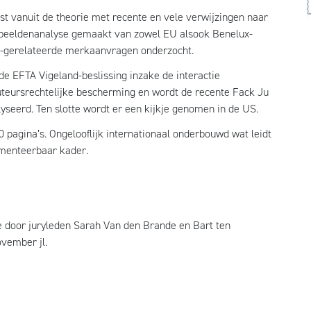
st vanuit de theorie met recente en vele verwijzingen naar
rbeeldenanalyse gemaakt van zowel EU alsook Benelux-
na-gerelateerde merkaanvragen onderzocht.
 EFTA Vigeland-beslissing inzake de interactie
teursrechtelijke bescherming en wordt de recente Fack Ju
yseerd. Ten slotte wordt er een kijkje genomen in de US.
50 pagina’s. Ongelooflijk internationaal onderbouwd wat leidt
ementeerbaar kader.
e door juryleden Sarah Van den Brande en Bart ten
vember jl.