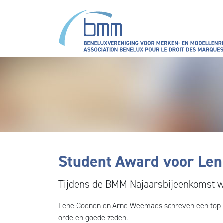
Skip to main content
Student Award voor Le
Tijdens de BMM Najaarsbijeenkomst w
Lene Coenen en Arne Weemaes schreven een top sc
orde en goede zeden.