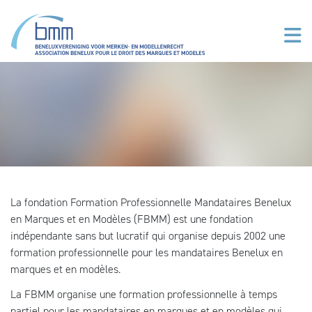
Aller au contenu principal
La fondation Formation Professionnelle Mandataires Benelux
en Marques et en Modèles (FBMM) est une fondation
indépendante sans but lucratif qui organise depuis 2002 une
formation professionnelle pour les mandataires Benelux en
marques et en modèles.
La FBMM organise une formation professionnelle à temps
partiel pour les mandataires en marques et en modèles qui