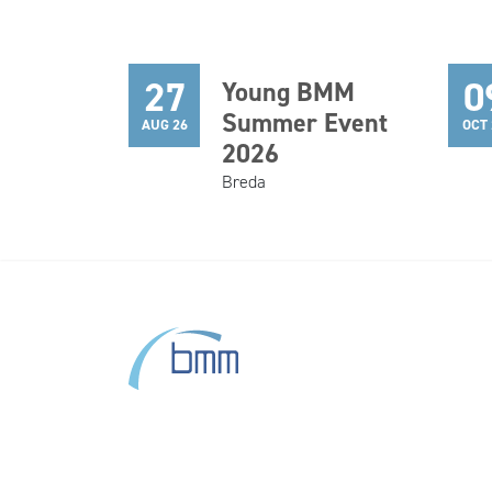
27
0
Young BMM
Summer Event
AUG 26
OCT 
2026
Breda